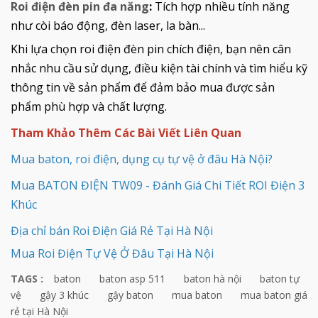
Roi điện đèn pin đa năng
:
Tích hợp nhiều tính năng
như còi báo động, đèn laser, la bàn...
Khi lựa chọn roi điện đèn pin chích điện, bạn nên cân
nhắc nhu cầu sử dụng, điều kiện tài chính và tìm hiểu kỹ
thông tin về sản phẩm để đảm bảo mua được sản
phẩm phù hợp và chất lượng.
Tham Khảo Thêm Các Bài Viết Liên Quan
Mua baton, roi điện, dụng cụ tự vệ ở đâu Hà Nội?
Mua BATON ĐIỆN TW09 - Đánh Giá Chi Tiết ROI Điện 3
Khúc
Địa chỉ bán Roi Điện Giá Rẻ Tại Hà Nội
Mua Roi Điện Tự Vệ Ở Đâu Tại Hà Nội
TAGS :
baton
baton asp 511
baton hà nội
baton tự
vệ
gậy 3 khúc
gậy baton
mua baton
mua baton giá
rẻ tại Hà Nội