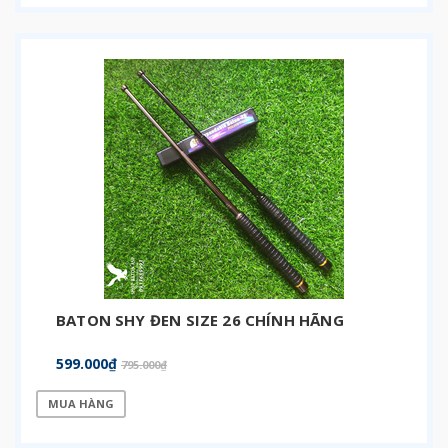
BATON SHY ĐEN SIZE 26 CHÍNH HÃNG
599.000₫
795.000₫
MUA HÀNG