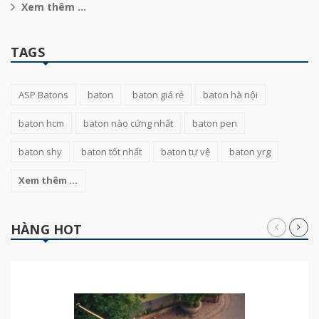
Xem thêm ...
TAGS
ASP Batons
baton
baton giá rẻ
baton hà nội
baton hcm
baton nào cứng nhất
baton pen
baton shy
baton tốt nhất
baton tự vệ
baton yrg
Xem thêm ...
HÀNG HOT