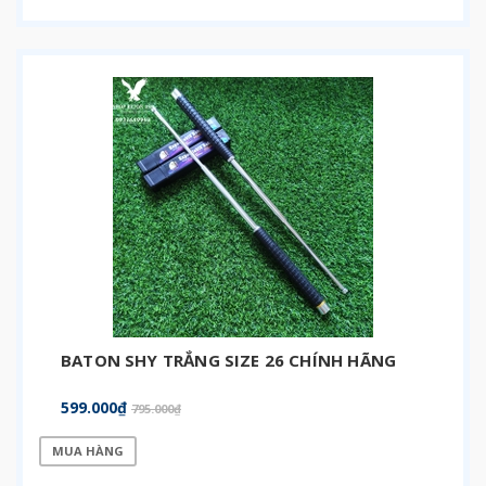
BATON SHY TRẮNG SIZE 26 CHÍNH HÃNG
599.000₫
795.000₫
MUA HÀNG