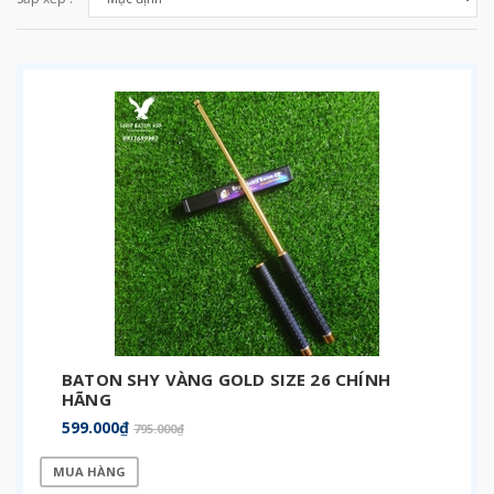
BATON SHY VÀNG GOLD SIZE 26 CHÍNH
HÃNG
599.000₫
795.000₫
MUA HÀNG