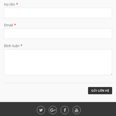
Họ tên
*
Email
*
Bình luận
*
GỬI LIÊN HỆ