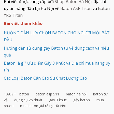
Bài viết được cung cấp bởi
Shop Baton Hà Nội
, địa chỉ
uy tín hàng đầu tại Hà Nội về
Baton ASP Titan
và
Baton
YRG Titan
.
Bài viết tham khảo
HƯỚNG DẪN LỰA CHỌN BATON CHO NGƯỜI MỚI BẮT
ĐẦU
Hướng dẫn sử dụng gậy Baton tự vệ đúng cách và hiệu
quả
Baton là gì? Ưu điểm Gậy 3 Khúc và Địa chỉ mua hàng uy
tín
Các Loại Baton Cán Cao Su Chất Lượng Cao
TAGS :
baton
baton asp 511
baton hà nội
baton tự
vệ
dụng cụ võ thuật
gậy 3 khúc
gậy baton
mua
baton
mua baton giá rẻ tại Hà Nội