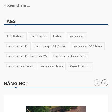
Xem thêm ...
TAGS
ASP Batons
bán baton
baton
baton asp
baton asp 511
baton asp 511 7 màu
baton asp 511 titan
baton asp 511 titan size 26
baton asp chính hãng
baton asp size 25
baton asp titan
Xem thêm ...
HÀNG HOT