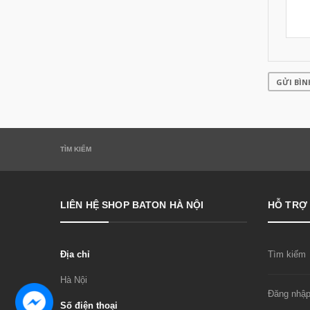
GỬI BÌN
TÌM KIẾM
LIÊN HỆ SHOP BATON HÀ NỘI
HỖ TRỢ
Địa chỉ
Tìm kiếm
Hà Nội
Đăng nhậ
Số điện thoại