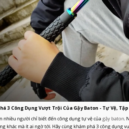
AY TAKE DOWN USA LOẠI
BATON SHY TRẮNG SIZE 2
CHÍNH HÃNG
.000₫
599.000₫
1.600.000₫
795.000₫
há 3 Công Dụng Vượt Trội Của Gậy Baton - Tự Vệ, Tập
n nhiều người chỉ biết đến công dụng tự vệ của
gậy baton
. 
g khác mà ít ai ngờ tới. Hãy cùng khám phá 3 công dụng vượ