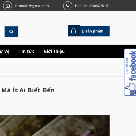
lamnx68@gmail.com
Hotline : 84866760150
(
) sản phẩm
ự Vệ
Tin tức
Giới thiệu
Mà Ít Ai Biết Đến