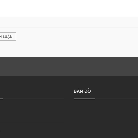
H LUẬN
BẢN ĐỒ
p