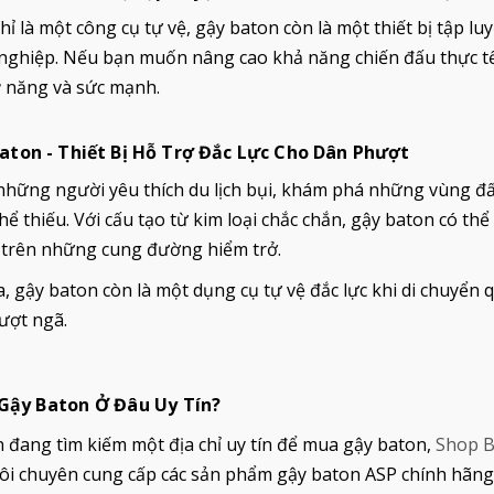
ỉ là một công cụ tự vệ, gậy baton còn là một thiết bị tập l
nghiệp. Nếu bạn muốn nâng cao khả năng chiến đấu thực tế,
ỹ năng và sức mạnh.
aton - Thiết Bị Hỗ Trợ Đắc Lực Cho Dân Phượt
 những người yêu thích du lịch bụi, khám phá những vùng đ
ể thiếu. Với cấu tạo từ kim loại chắc chắn, gậy baton có t
 trên những cung đường hiểm trở.
, gậy baton còn là một dụng cụ tự vệ đắc lực khi di chuyển 
ượt ngã.
 Gậy Baton Ở Đâu Uy Tín?
 đang tìm kiếm một địa chỉ uy tín để mua gậy baton,
Shop B
ôi chuyên cung cấp các sản phẩm gậy baton ASP chính hãng t