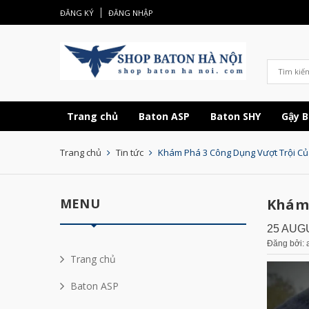
ĐĂNG KÝ
ĐĂNG NHẬP
Trang chủ
Baton ASP
Baton SHY
Gậy B
Trang chủ
Tin tức
Khám Phá 3 Công Dụng Vượt Trội Của
MENU
Khám 
25 AUG
Đăng bởi: 
Trang chủ
Baton ASP