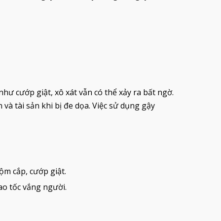
CHÍNH
BATON PEN NHỎ GỌN TỰ VỆ
BATO
HIỆU QUẢ
CAO
379.000₫
395.
595.000₫
như cướp giật, xô xát vẫn có thể xảy ra bất ngờ.
và tài sản khi bị đe dọa. Việc sử dụng gậy
ộm cắp, cướp giật.
ao tốc vắng người.