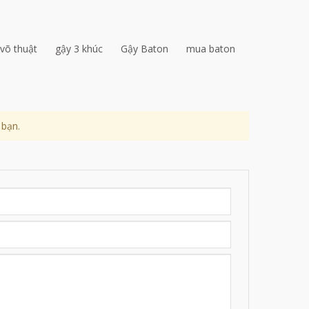
võ thuật
gậy 3 khúc
Gậy Baton
mua baton
 bạn.