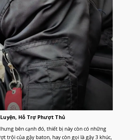
6
DÙI CUI ĐIỆN HY-X8 POLICE
BATO
CHÍNH HÃNG
HÃNG
750.000₫
1.250
850.000₫
 Luyện, Hỗ Trợ Phượt Thủ
Nhưng bên cạnh đó, thiết bị này còn có những
t trội của gậy baton, hay còn gọi là gậy 3 khúc,