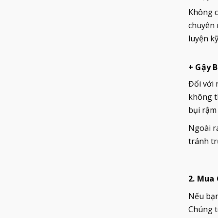
Không ch
chuyên 
luyện k
+ Gậy B
Đối với
không th
bụi rậm
Ngoài ra
tránh tr
2. Mua
Nếu bạn
Chúng t