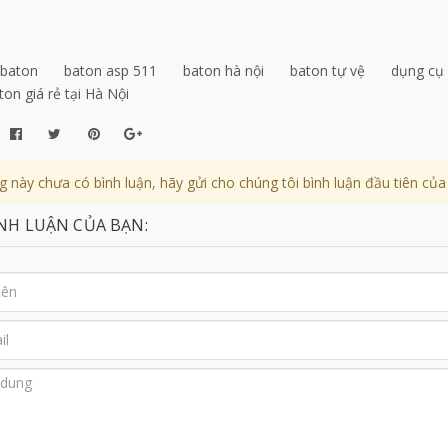
baton
baton asp 511
baton hà nội
baton tự vệ
dụng cụ 
on giá rẻ tại Hà Nội
g này chưa có bình luận, hãy gửi cho chúng tôi bình luận đầu tiên của
ÌNH LUẬN CỦA BẠN: