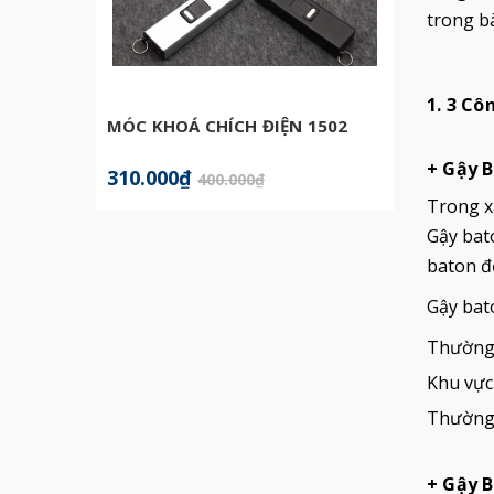
trong bà
1. 3 C
MÓC KHOÁ CHÍCH ĐIỆN 1502
BATON
CHÍNH
+ Gậy B
310.000₫
599.0
400.000₫
Trong xã
Gậy bato
baton đ
Gậy bato
Thường 
Khu vực 
Thường 
+ Gậy B