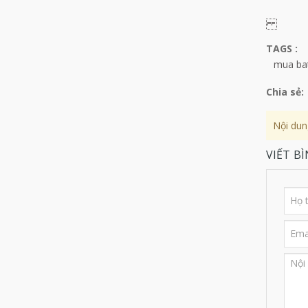
TAGS :
mua bat
Chia sẻ:
Nội dun
VIẾT B