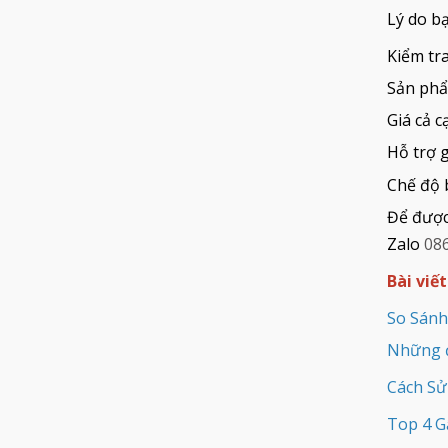
Lý do b
Kiểm tra
Sản phẩ
Giá cả 
Hỗ trợ 
Chế độ 
Để được 
Zalo
08
Bài viế
So Sánh
Những đ
Cách Sử
Top 4 G