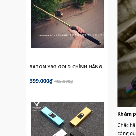
BATON YRG GOLD CHÍNH HÃNG
XỊT C
LỚN
399.000₫
1.260
495.000₫
Khám p
Chắc hẳ
công dụn