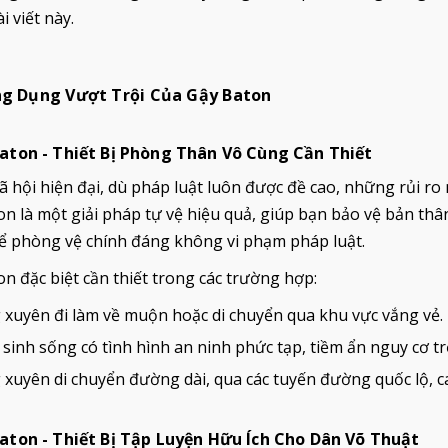
i viết này.
ông Dụng Vượt Trội Của Gậy Baton
 SHY VÀNG GOLD SIZE 26
BATON SHY ĐEN SIZE 26 
 HÃNG
HÃNG
aton - Thiết Bị Phòng Thân Vô Cùng Cần Thiết
00₫
599.000₫
795.000₫
795.000₫
 hội hiện đại, dù pháp luật luôn được đề cao, những rủi ro 
n là một giải pháp tự vệ hiệu quả, giúp bạn bảo vệ bản thân 
ể phòng vệ chính đáng không vi phạm pháp luật.
n đặc biệt cần thiết trong các trường hợp:
xuyên đi làm về muộn hoặc di chuyển qua khu vực vắng vẻ.
sinh sống có tình hình an ninh phức tạp, tiềm ẩn nguy cơ tr
xuyên di chuyển đường dài, qua các tuyến đường quốc lộ, c
aton - Thiết Bị Tập Luyện Hữu Ích Cho Dân Võ Thuật