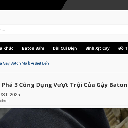
a Khúc
Baton Bấm
Dùi Cui Điện
Bình Xịt Cay
Đồ T
 Gậy Baton Mà Ít Ai Biết Đến
Phá 3 Công Dụng Vượt Trội Của Gậy Baton 
UST, 2025
admin